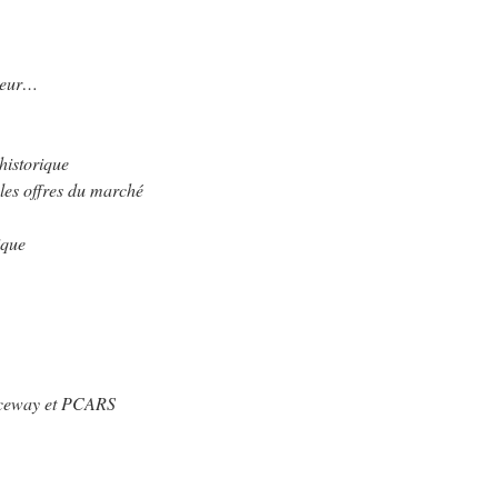
teur…
 historique
ales offres du marché
ique
raceway et PCARS