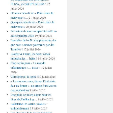
ELIZA, le chatGPT de 1966 !
22
juillet 2026
D’autres extraits de « Perdu dans le
métaverse »…
21 juillet 2026
Quelques extraits de « Perdu dans le
metaverse »
20 juillet 2026
Fermeture de mon compte LinkedIn au
1er septembre 2026
19 juillet 2026
Incendies de forêt : une preuve de plus
que nous sommes gouvernés par des
Tartuffes !
17 juillet 2026
Pasteur & Freud, les deux icônes
intouchables… hélas !
14 juillet 2026
Clap de fin pour « Le monde
informatique »… triste !!
12 juillet
2026
Chronopost : la honte !!
9 juillet 2026
« Le moment venu, laissez l’industrie
de l’IA brûler », un article d’Ed Zitron
(sa conclusion)
8 juillet 2026
Une pluie de mises à jour pour les
titres de SimRacing…
8 juillet 2026
La bataille De Gaule (volet 2) :
enthousiasmant !
3 juillet 2026
Les illusions de la fusion nucléaire