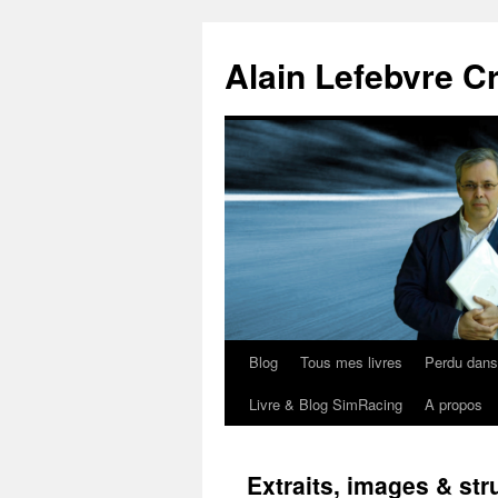
Aller
au
Alain Lefebvre C
contenu
Blog
Tous mes livres
Perdu dan
Livre & Blog SimRacing
A propos
Extraits, images & str