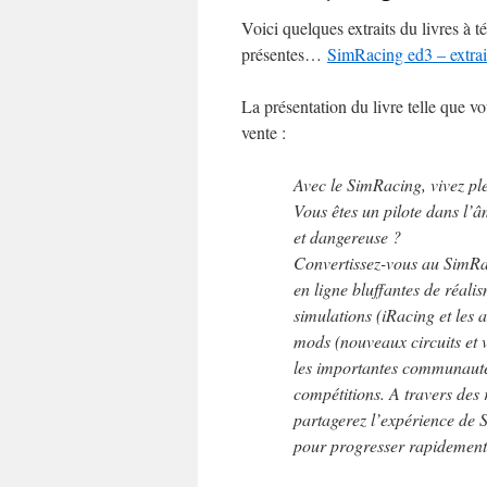
Voici quelques extraits du livres à t
présentes…
SimRacing ed3 – extrai
La présentation du livre telle que v
vente :
Avec le SimRacing, vivez pl
Vous êtes un pilote dans l’
et dangereuse ?
Convertissez-vous au SimRa
en ligne bluffantes de réal
simulations (iRacing et les a
mods (nouveaux circuits et vo
les importantes communautés 
compétitions. A travers des 
partagerez l’expérience de 
pour progresser rapidement 