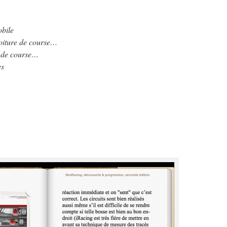
obile
voiture de course…
e de course…
es