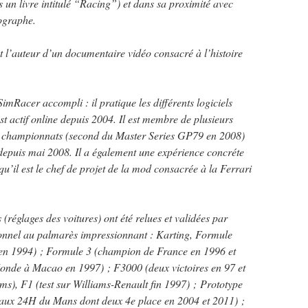
 un livre intitulé “Racing”) et dans sa proximité avec
iographe.
t l’auteur d’un documentaire vidéo consacré à l’histoire
SimRacer accompli : il pratique les différents logiciels
st actif online depuis 2004. Il est membre de plusieurs
nts championnats (second du Master Series GP79 en 2008)
 depuis mai 2008. Il a également une expérience concréte
’il est le chef de projet de la mod consacrée à la Ferrari
 (réglages des voitures) ont été relues et validées par
sionnel au palmarès impressionnant : Karting, Formule
en 1994) ; Formule 3 (champion de France en 1996 et
onde à Macao en 1997) ; F3000 (deux victoires en 97 et
s), F1 (test sur Williams-Renault fin 1997) ; Prototype
 aux 24H du Mans dont deux 4e place en 2004 et 2011) ;