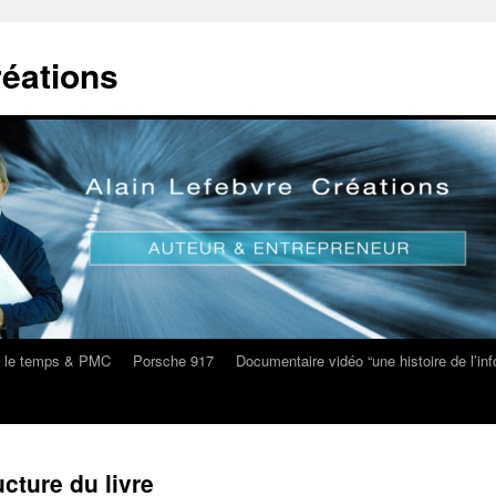
réations
s le temps & PMC
Porsche 917
Documentaire vidéo “une histoire de l’i
ucture du livre