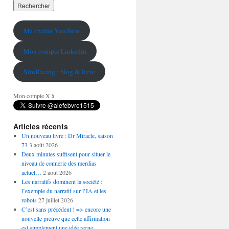
Ma chaine YouTube
Mon compte Linkedin
SimRacing : blog & livre
Mon compte X à
Articles récents
Un nouveau livre : Dr Miracle, saison
73
3 août 2026
Deux minutes suffisent pour situer le
niveau de connerie des merdias
actuel…
2 août 2026
Les narratifs dominent la société :
l’exemple du narratif sur l’IA et les
robots
27 juillet 2026
C’est sans précédent ! => encore une
nouvelle preuve que cette affirmation
est simplement une idée reçue…