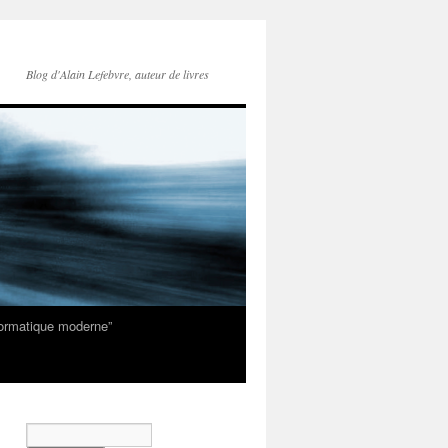
Blog d'Alain Lefebvre, auteur de livres
nformatique moderne”