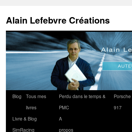
Aller
au
Alain Lefebvre Créations
contenu
Blog
Tous mes
Perdu dans le temps &
Porsche
livres
PMC
917
Livre & Blog
A
SimRacing
propos