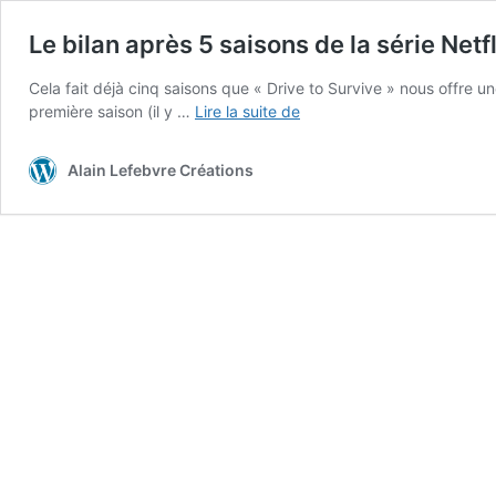
Le bilan après 5 saisons de la série Netfl
Cela fait déjà cinq saisons que « Drive to Survive » nous offre u
Le
première saison (il y …
Lire la suite de
bilan
après
Alain Lefebvre Créations
5
saisons
de
la
série
Netflix
sur
la
F1,
« Drive
To
Survive »…