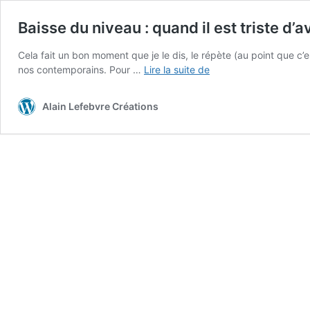
Baisse du niveau : quand il est triste d’
Cela fait un bon moment que je le dis, le répète (au point que c’
Baisse
nos contemporains. Pour …
Lire la suite de
du
niveau
Alain Lefebvre Créations
:
quand
il
est
triste
d’avoir
raison…